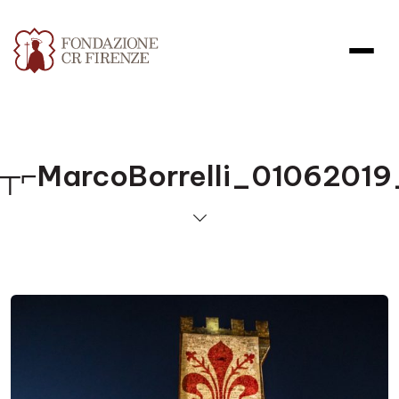
┬⌐MarcoBorrelli_0106201